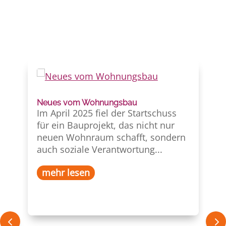
Neues vom Wohnungsbau
Ei
Im April 2025 fiel der Start­schuss
U
für ein Bauprojekt, das nicht nur
ei
ne
neuen Wohn­raum schafft, sondern
K
ng
auch soziale Verant­wortung...
n
b
mehr lesen
ch