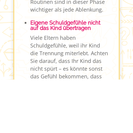
Routinen sind in dieser Phase
wichtiger als jede Ablenkung.
Eigene Schuldgefühle nicht
auf das Kind übertragen
Viele Eltern haben
Schuldgefühle, weil ihr Kind
die Trennung miterlebt. Achten
Sie darauf, dass Ihr Kind das
nicht spürt – es könnte sonst
das Gefühl bekommen, dass
es sich anders verhalten muss,
um Ihnen die Last zu nehmen.
Erklären, dass beide Eltern
sich weiterentwickeln dürfen
Kinder sehen ihre Eltern oft als
feste Größen. Machen Sie