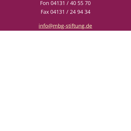
Fon 04131 / 40 55 70
Fax 04131 / 24 94 34
info@mbg-stiftung.de
kontakt@helene-wilken-stiftung.de
Öffnungszeiten
Mo–Mi: 10–13 Uhr
Do: 13–16 Uhr
Quick Links
Jetzt spenden